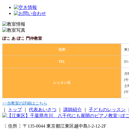
ぽこ あ ぽこ 門仲教室
住所
東
TEL
03-
月
(
レッスン日
土
(
>>当教室の詳細はこちら
｜
トップ
｜
代表あいさつ
｜
講師紹介
｜
子どものレッスン
〔 住所 〕〒135-0044 東京都江東区越中島1-2-12-2F