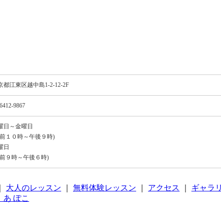
京都江東区越中島1-2-12-2F
6412-9867
曜日～金曜日
午前１０時～午後９時)
曜日
午前９時～午後６時)
｜
大人のレッスン
｜
無料体験レッスン
｜
アクセス
｜
ギャラ