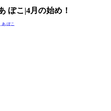
 ぽこ|4月の始め！