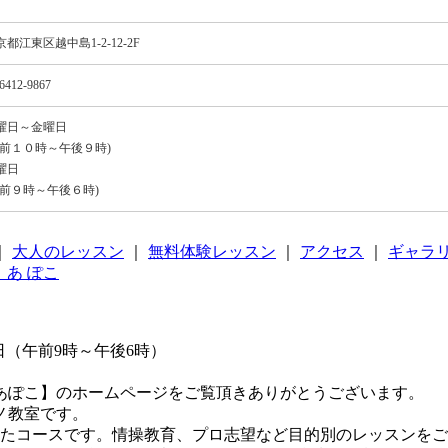
京都江東区越中島1-2-12-2F
6412-9867
曜日～金曜日
午前１０時～午後９時)
曜日
午前９時～午後６時)
｜
大人のレッスン
｜
無料体験レッスン
｜
アクセス
｜
ギャラ
曜日（午前9時～午後6時）
あぽこ】のホームページをご覧頂きありがとうございます。
ノ教室です。
したコースです。情操教育、プロ志望など目的別のレッスンを