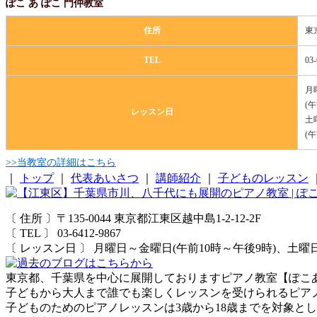
ぽこ あ ぽこ 門仲教室
住所
東
TEL
03-
月
(
レッスン日
土
(
>>当教室の詳細はこちら
｜
トップ
｜
代表あいさつ
｜
講師紹介
｜
子どものレッスン
〔 住所 〕〒135-0044 東京都江東区越中島1-2-12-2F
〔 TEL 〕 03-6412-9867
〔 レッスン日 〕 月曜日～金曜日(午前10時～午後9時)、土
東京都、千葉県を中心に展開しておりますピアノ教室【ぽこ
子どもから大人まで誰でも楽しくレッスンを受けられるピア
子どものためのピアノレッスンは3歳から18歳までを対象と