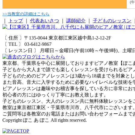
(
>>当教室の詳細はこちら
｜
トップ
｜
代表あいさつ
｜
講師紹介
｜
子どものレッスン
〔 住所 〕〒135-0044 東京都江東区越中島1-2-12-2F
〔 TEL 〕 03-6412-9867
〔 レッスン日 〕 月曜日～金曜日(午前10時～午後9時)、土
東京都、千葉県を中心に展開しておりますピアノ教室【ぽこ
子どもから大人まで誰でも楽しくレッスンを受けられるピア
子どものためのピアノレッスンは3歳から18歳までを対象と
また音高、音大に入学するために必要なハイレベルな技術を
ピアノレッスンは趣味やお稽古事を探している方に非常にお
初心者の方にはゆっくり丁寧にお教え致します。
子どものレッスン、大人のレッスン共に無料体験レッスンを
教室は東京都江東区・千葉県市川市、八千代市にございます
ご質問等は各教室のお電話またはお問い合わせフォームまで
Copyright ぽこ あ ぽこ All rights reserved.