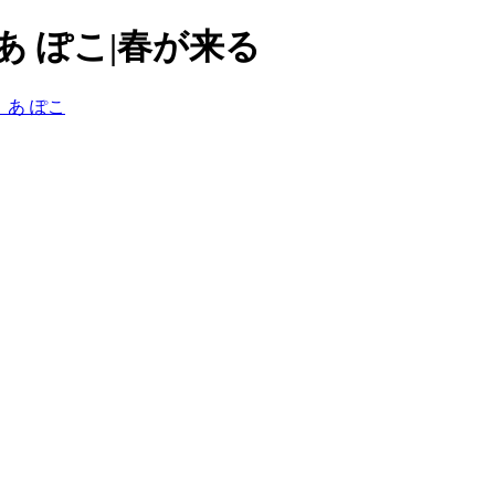
あ ぽこ|春が来る