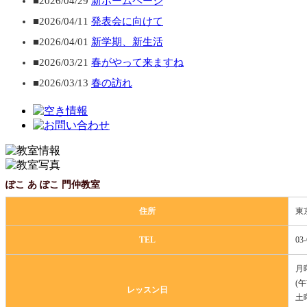
■2026/04/29
新ホームページ
■2026/04/11
発表会に向けて
■2026/04/01
新学期、新生活
■2026/03/21
春がやって来ますね
■2026/03/13
春の訪れ
ぽこ あ ぽこ 門仲教室
住所
東
TEL
03-
月
(
レッスン日
土