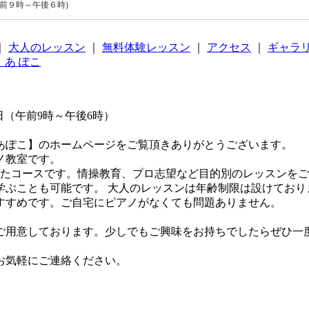
午前９時～午後６時)
｜
大人のレッスン
｜
無料体験レッスン
｜
アクセス
｜
ギャラ
曜日（午前9時～午後6時）
あぽこ】のホームページをご覧頂きありがとうございます。
ノ教室です。
したコースです。情操教育、プロ志望など目的別のレッスンを
学ぶことも可能です。 大人のレッスンは年齢制限は設けており
すすめです。ご自宅にピアノがなくても問題ありません。
ご用意しております。少しでもご興味をお持ちでしたらぜひ一
。
お気軽にご連絡ください。