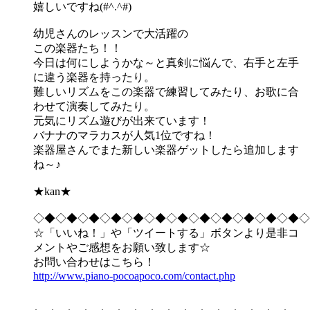
嬉しいですね(#^.^#)
幼児さんのレッスンで大活躍の
この楽器たち！！
今日は何にしようかな～と真剣に悩んで、右手と左手
に違う楽器を持ったり。
難しいリズムをこの楽器で練習してみたり、お歌に合
わせて演奏してみたり。
元気にリズム遊びが出来ています！
バナナのマラカスが人気1位ですね！
楽器屋さんでまた新しい楽器ゲットしたら追加します
ね～♪
★kan★
◇◆◇◆◇◆◇◆◇◆◇◆◇◆◇◆◇◆◇◆◇◆◇◆◇
☆「いいね！」や「ツイートする」ボタンより是非コ
メントやご感想をお願い致します☆
お問い合わせはこちら！
http://www.piano-pocoapoco.com/contact.php