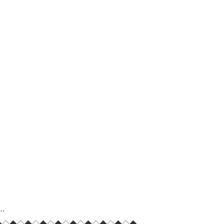
…
◆◇◆◇◆◇◆◇◆◇◆◇◆◇◆◇◆◇◆