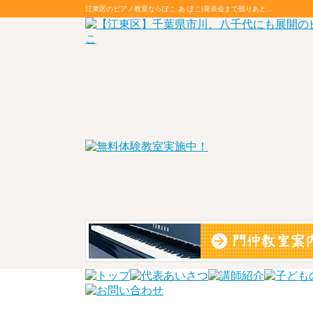
江東区のピアノ教室ならぽこ あ ぽこ|発表会まで残りあと…