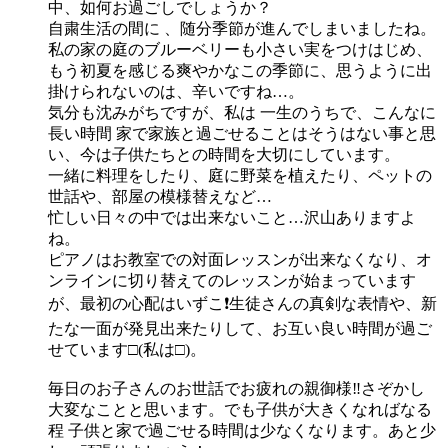
中、如何お過ごしでしょうか？
自粛生活の間に 、随分季節が進んでしまいましたね。
私の家の庭のブルーベリーも小さい実をつけはじめ、
もう初夏を感じる爽やかなこの季節に、思うように出
掛けられないのは、辛いですね…。
気分も沈みがちですが、私は 一生のうちで、こんなに
長い時間 家で家族と過ごせることはそうはない事と思
い、今は子供たちとの時間を大切にしています。
一緒に料理をしたり、庭に野菜を植えたり、ペットの
世話や、部屋の模様替えなど…
忙しい日々の中では出来ないこと…沢山ありますよ
ね。
ピアノはお教室での対面レッスンが出来なくなり、オ
ンラインに切り替えてのレッスンが始まっています
が、最初の心配はいずこ❗️生徒さんの真剣な表情や、新
たな一面が発見出来たりして、お互い良い時間が過ご
せています□(私は□)。
毎日のお子さんのお世話でお疲れの親御様‼️さぞかし
大変なことと思います。でも子供が大きくなればなる
程 子供と家で過ごせる時間は少なくなります。あと少