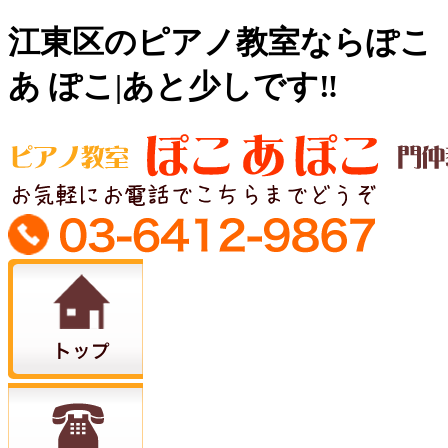
江東区のピアノ教室ならぽこ
あ ぽこ|あと少しです‼️