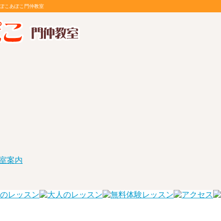
室ぽこあぽこ門仲教室