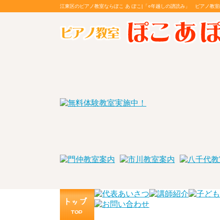
江東区のピアノ教室ならぽこ あ ぽこ|「○年越しの譜読み」 ピアノ教