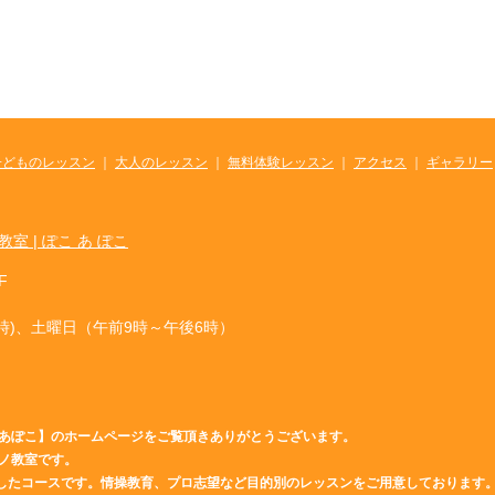
子どものレッスン
｜
大人のレッスン
｜
無料体験レッスン
｜
アクセス
｜
ギャラリー
F
9時)、土曜日（午前9時～午後6時）
あぽこ】のホームページをご覧頂きありがとうございます。
ノ教室です。
としたコースです。情操教育、プロ志望など目的別のレッスンをご用意しております