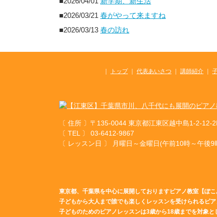
■2026/04/01
新学期、新生活
■2026/03/21
春がやって来ますね
■2026/03/13
春の訪れ
｜
トップ
｜
代表あいさつ
｜
講師紹介
｜
〔 住所 〕〒135-0044 東京都江東区越中島1-2-12-2
〔 TEL 〕 03-6412-9867
〔 レッスン日 〕 月曜日～金曜日(午前10時～午後
東京都、千葉県を中心に展開しておりますピアノ教室【ぽこ
子どもから大人まで誰でも楽しくレッスンを受けられるピア
子どものためのピアノレッスンは3歳から18歳までを対象